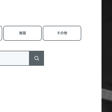
進路
その他