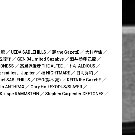
龍 ／
UEDA SABLEHILLS ／
麗 the GazettE ／
大村孝佳 ／
五陸守 ／
GEN 04Limited Sazabys ／
酒井参輝 己龍 ／
DNESS ／
高見沢俊彦 THE ALFEE ／
トキ ALDIOUS ／
ersailles、Jupiter ／
柩 NIGHTMARE ／
日向秀和 ／
ict SABLEHILLS ／
RYO(鈴木 亮) ／
REITA the GazettE ／
ello ANTHRAX ／
Gary Holt EXODUS/SLAYER ／
. Kruspe RAMMSTEIN ／
Stephen Carpenter DEFTONES ／
ト