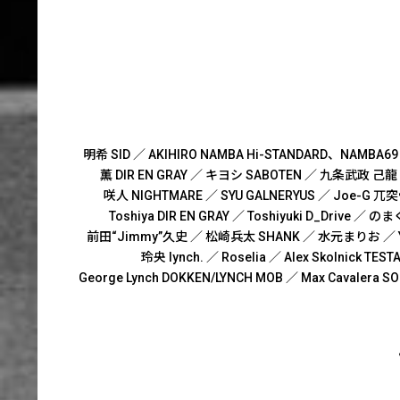
明希 SID ／
AKIHIRO NAMBA Hi-STANDARD、NAMBA69
薫 DIR EN GRAY ／
キヨシ SABOTEN ／
九条武政 己龍
咲人 NIGHTMARE ／
SYU GALNERYUS ／
Joe-G 兀
Toshiya DIR EN GRAY ／
Toshiyuki D_Drive ／
のま
前田“Jimmy”久史 ／
松崎兵太 SHANK ／
水元まりお ／
玲央 lynch. ／
Roselia ／
Alex Skolnick TES
George Lynch DOKKEN/LYNCH MOB ／
Max Cavalera SO