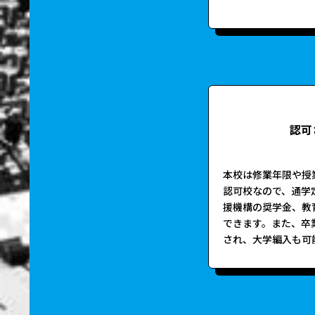
認可
本校は修業年限や授
認可校なので、通学
援機構の奨学金、教
できます。また、卒
され、大学編入も可