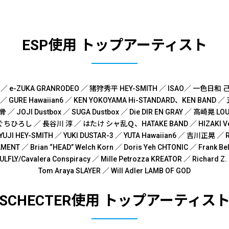
ESP使用 トップアーティスト
 ／
e-ZUKA GRANRODEO ／
猪狩秀平 HEY-SMITH ／
ISAO／
一色日和 己
 ／
GURE Hawaiian6 ／
KEN YOKOYAMA Hi-STANDARD、KEN BAND ／
突骨 ／
JOJI Dustbox ／
SUGA Dustbox ／
Die DIR EN GRAY ／
高崎晃 LOU
ぐちひろし ／
長谷川 淳 ／
はたけ シャ乱Ｑ、HATAKE BAND ／
HIZAKI V
YUJI HEY-SMITH ／
YUKI DUSTAR-3 ／
YUTA Hawaiian6 ／
吉川正晃 ／
R
TAMENT ／
Brian “HEAD” Welch Korn ／
Doris Yeh CHTONIC ／
Frank B
ULFLY/Cavalera Conspiracy ／
Mille Petrozza KREATOR ／
Richard Z
Tom Araya SLAYER ／
Will Adler LAMB OF GOD
SCHECTER
使用 トップアーティス