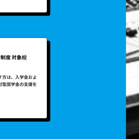
制度 対象校
す方は、入学金およ
付型奨学金の支援を
。