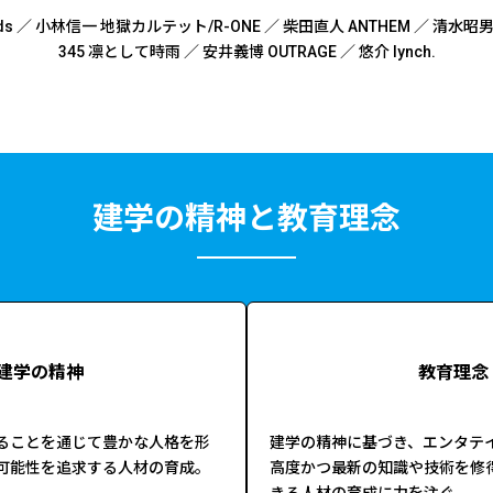
ds ／
小林信一 地獄カルテット/R-ONE ／
柴田直人 ANTHEM ／
清水昭男 
345 凛として時雨 ／
安井義博 OUTRAGE ／
悠介 lynch.
建学の精神と教育理念
建学の精神
教育理念
ることを通じて豊かな人格を形
建学の精神に基づき、エンタテ
可能性を追求する人材の育成。
高度かつ最新の知識や技術を修