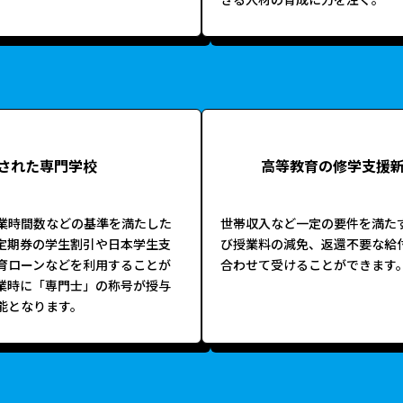
きる人材の育成に力を注ぐ。
された専門学校
高等教育の修学支援新
業時間数などの基準を満たした
世帯収入など一定の要件を満た
定期券の学生割引や日本学生支
び授業料の減免、返還不要な給
育ローンなどを利用することが
合わせて受けることができます
業時に「専門士」の称号が授与
能となります。