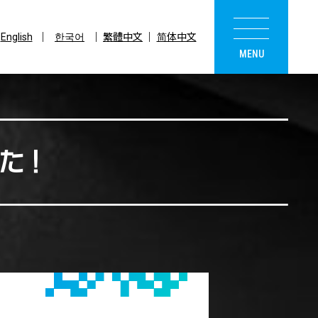
English
한국어
繁體中文
简体中文
した！