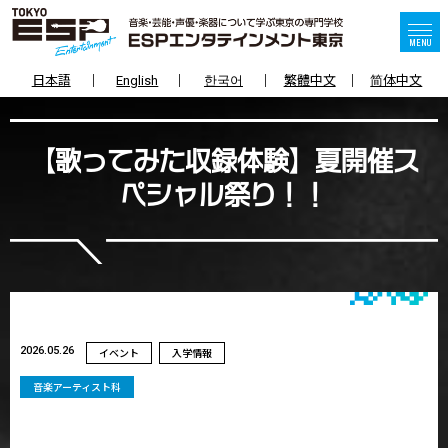
日本語
English
한국어
繁體中文
简体中文
【歌ってみた収録体験】夏開催ス
ペシャル祭り！！
2026.05.26
イベント
入学情報
音楽アーティスト科