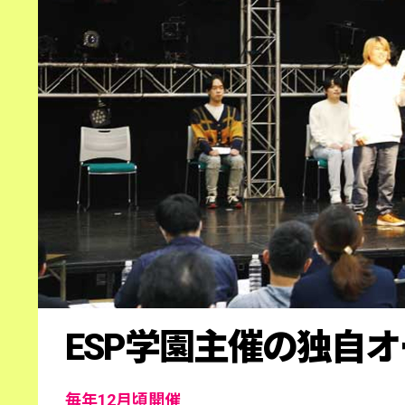
ESP学園主催の
独自オ
毎年12月頃開催