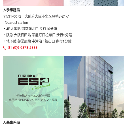
入學事務局
〒531-0072 大阪府大阪市北区豊崎3-21-7
- Nearest station
・JR大阪站 御堂筋北口 步行10分鐘
・阪急 大阪梅田站 茶屋町口檢票口 步行5分鐘
・地下鐵 御堂筋線 中津站 4號出口 步行1分鐘
+81 (0)6-6373-2888
入學事務局