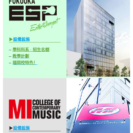
▶
設備設施
–
學科科系 · 招生名額
–
教學計劃
–
福岡校特色！
▶
設備設施