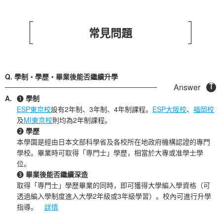
常見問題
學制・學歷・畢業後能否繼續升學
❶
學制
ESP東京校
設有2年制、3年制、4年制課程。
ESP大阪校
、
福岡校
及
MI東京校
則均為2年制課程。
❷
學歷
本學園是經由日本文部科學省及各校所在地政府機構認證的專門
學校。畢業時可取得「専門士」學歷，相當於大專或准學士學
位。
❸
畢業後能否繼續深造
取得「専門士」學歷畢業的同時，即可獲得大學編入學資格（可
透過編入學制度進入大學2年級或3年級學習）。校內可進行升學
指導。
詳情