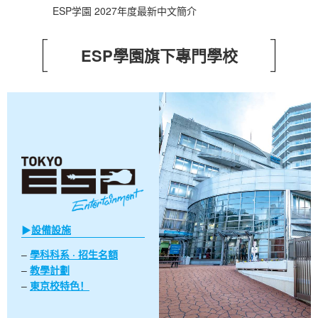
ESP学園 2027年度最新中文簡介
ESP學園旗下專門學校
▶
設備設施
–
學科科系 · 招生名額
–
教學計劃
–
東京校特色！