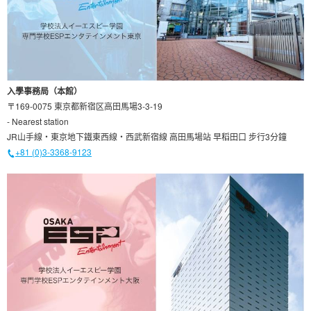
入學事務局（本館）
〒169-0075 東京都新宿区高田馬場3-3-19
- Nearest station
JR山手線・東京地下鐵東西線・西武新宿線 高田馬場站 早稻田口 步行3分鐘
+81 (0)3-3368-9123