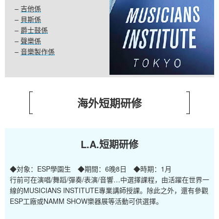
–
吉他係
–
貝斯係
–
爵士鼓係
–
聲樂係
–
音樂製作係
海外短期研修
L.A.短期研修
◆対象：ESP學園生 ◆期間：6晚8日 ◆時期：1月
行前可在演唱/舞蹈/彈奏/表演/音響…中選擇課程，由活躍在世界一
線的MUSICIANS INSTITUTE專業講師授課。除此之外，還有參觀
ESP工廠或NAMM SHOW樂器展等活動可供選擇。