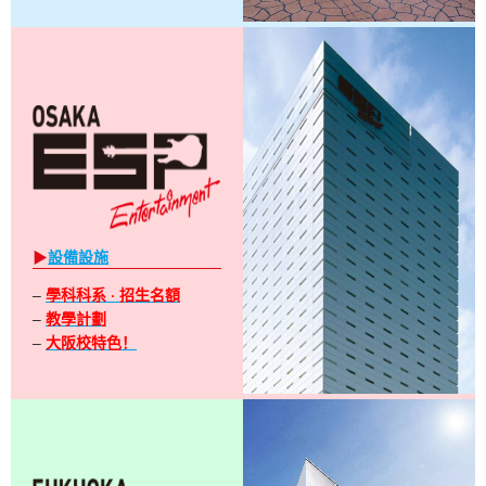
▶
設備設施
–
學科科系 · 招生名額
–
教學計劃
–
大阪校特色！