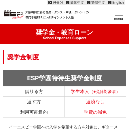
한글어
简体中文
繁體中文
English
大阪梅田にある音楽・ダンス・声優・タレントの
専門学校ESPエンタテインメント大阪
menu
奨学金・教育ローン
School Expenses Support
奨学金制度
ESP学園特待生奨学金制度
借りる方
学生本人
（※免除対象者）
返す方
返済なし
利用可能目的
学費の減免
イーエスピー学園への入学を希望する方を対象に、ギターメ